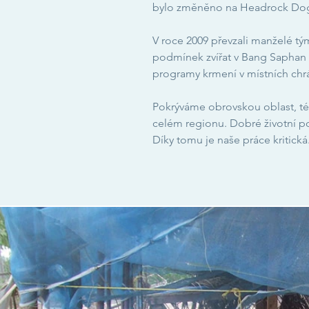
bylo změněno na Headrock Dog
V roce 2009 převzali manželé t
podmínek zvířat v Bang Saphan i
programy krmení v místních chrá
Pokrýváme obrovskou oblast, té
celém regionu. Dobré životní p
Díky tomu je naše práce kritická