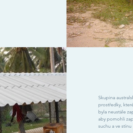
Skupina australsk
prostředky, kter
byla neustále za
aby pomohli zapla
suchu a ve stín