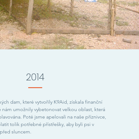
2014
ých dam, které vytvořily K9Aid, získala finanční
é nám umožnily vybetonovat velkou oblast, která
plavována. Poté jsme apelovali na naše příznivce,
tit tolik potřebné přístřešky, aby byli psi v
u před sluncem.