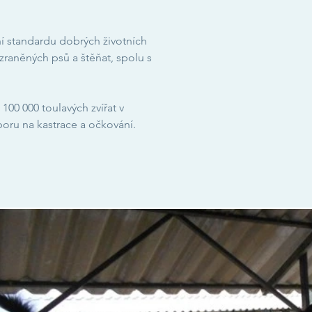
í standardu dobrých životních
zraněných psů a štěňat, spolu s
0 000 toulavých zvířat v
oru na kastrace a očkování.