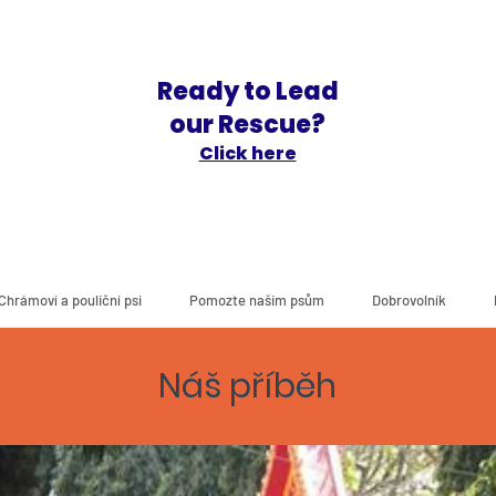
Ready to Lead
our Rescue?
Click here
Chrámoví a pouliční psi
Pomozte našim psům
Dobrovolník
Náš příběh