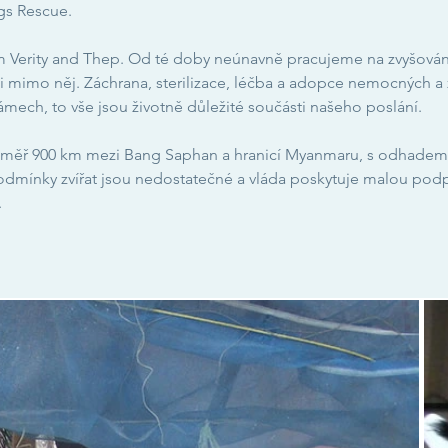
s Rescue.
ým Verity and Thep. Od té doby neúnavně pracujeme na zvyšován
 mimo něj. Záchrana, sterilizace, léčba a adopce nemocných a 
mech, to vše jsou životně důležité součásti našeho poslání.
měř 900 km mezi Bang Saphan a hranicí Myanmaru, s odhadem 10
odmínky zvířat jsou nedostatečné a vláda poskytuje malou podp
.