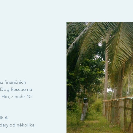
z finančních
n Dog Rescue na
 Hin, z nichž 15
ik A
 dary od několika