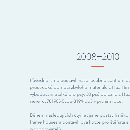
2008–2010
Původně jsme postavili naše léčebné centrum be
prostředků pomocí zbylého materiálu z Hua Hi
vybudování útulků pro psy. 30 psů dorazilo z Hua
were_cc781905-5cde-3194-bb3 v prvním roce.
Během následujících čtyř let jsme postavili někol
frame houses a postavili dva kotce pro štěňata s
podporovatelů.